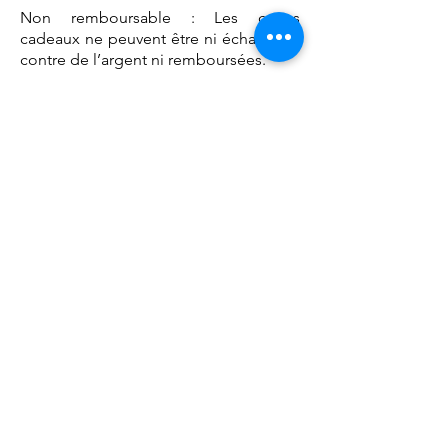
Non remboursable : Les cartes
cadeaux ne peuvent être ni échangées
contre de l’argent ni remboursées.
11. Service client et
réclamations
Pour toute question, demande
d’information ou réclamation, vous
pouvez me contacter :
📧 Email :
ici.maisonbienetre@gmail.com
📞 Téléphone :
06 24 84 52 51
📍 Adresse postale : 108 rue Aristide
Briand 53140 Pré-en-Pail.
12. Responsabilité