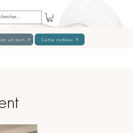
ver un soin
Carte cadeau
ent