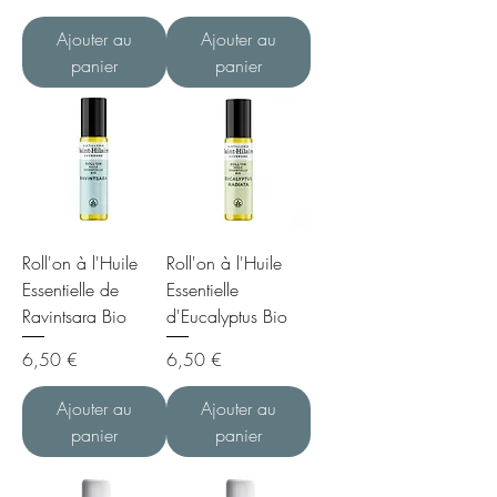
Ajouter au
Ajouter au
panier
panier
Roll'on à l'Huile
Roll'on à l'Huile
Essentielle de
Essentielle
Ravintsara Bio
d'Eucalyptus Bio
Prix
Prix
6,50 €
6,50 €
Ajouter au
Ajouter au
panier
panier