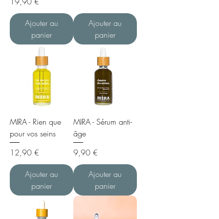
Prix
19,90 €
Ajouter au
Ajouter au
panier
panier
MIRA - Rien que
MIRA - Sérum anti-
pour vos seins
âge
Prix
Prix
12,90 €
9,90 €
Ajouter au
Ajouter au
panier
panier