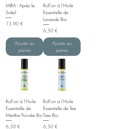
MIRA - Après le
Roll'on à l'Huile
Soleil
Essentielle de
Lavande Bio
Prix
13,90 €
Prix
6,50 €
Ajouter au
Ajouter au
panier
panier
Roll'on à l'Huile
Roll'on a l'Huile
Essentielle de
Essentielle de Tea
Menthe Poivrée Bio
Tree Bio
Prix
Prix
6,50 €
6,50 €