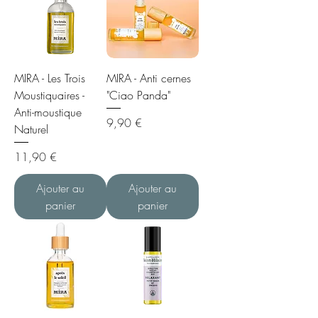
MIRA - Les Trois
MIRA - Anti cernes
Moustiquaires -
"Ciao Panda"
Anti-moustique
Prix
9,90 €
Naturel
Prix
11,90 €
Ajouter au
Ajouter au
panier
panier