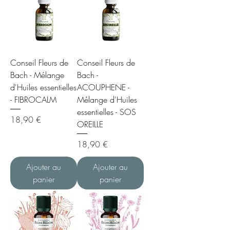
Conseil Fleurs de
Conseil Fleurs de
Bach - Mélange
Bach -
d'Huiles essentielles
ACOUPHENE -
- FIBROCALM
Mélange d'Huiles
essentielles - SOS
Prix
18,90 €
OREILLE
Prix
18,90 €
Ajouter au
Ajouter au
panier
panier