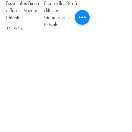
Essentielles Bio à
Essentielles Bio à
diffuser : Voyage
diffuser :
Oriental
Gourmandise
Estivale
Prix
12,50 €
Prix
12,50 €
Ajouter au
Ajouter au
panier
panier
MIRA - Huile de
Huile Végétale de
Carotte
Neem
Prix
Prix
8,90 €
7,20 €