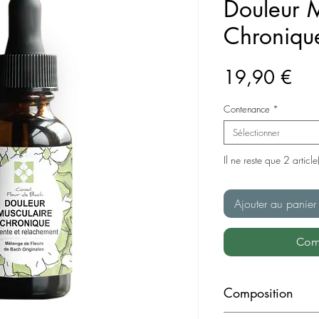
Douleur M
Chroniqu
Pri
19,90 €
Contenance
*
Sélectionner
Il ne reste que 2 article
Ajouter au panier
Com
Composition