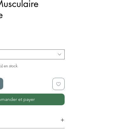
usculaire
e
x
(s) en stock
mander et payer