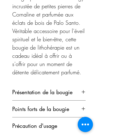
incrustée de petites pierres de
Cornaline et parfumée aux
éclats de bois de Palo Santo.
Véritable accessoire pour l'éveil
spirituel et le bien-être, cette
bougie de lithohérapie est un
cadeau idéal à offrir ou à
s'offrir pour un moment de
détente délicatement parfumé.
Bougie unique et fabriquée à
Présentation de la bougie
la main
Apportez une nouvelle énergie
Conçue avec des plantes
Points forts de la bougie
positive dans votre espace
sacrées
avec cette bougie à la
Bougie artisanale fabriquée
Pot en inox avec couvercle
Précaution d'usage
cornaline et au palo santo.
à la main
réutilisable