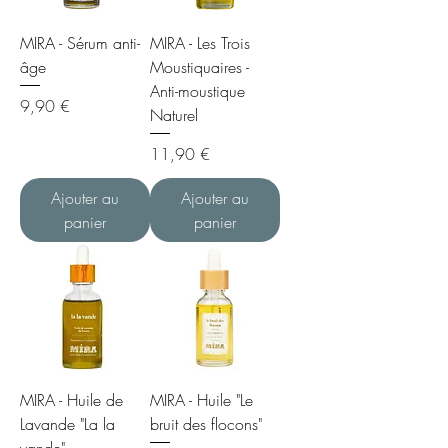
MIRA - Sérum anti-
MIRA - Les Trois
âge
Moustiquaires -
Anti-moustique
Prix
9,90 €
Naturel
Prix
11,90 €
Ajouter au
Ajouter au
panier
panier
MIRA - Huile de
MIRA - Huile "Le
Lavande "La la
bruit des flocons"
vande"