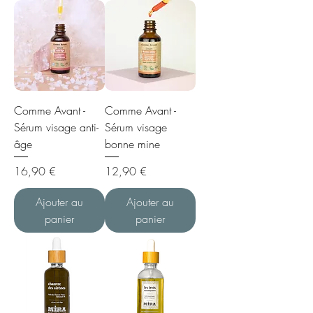
Comme Avant -
Comme Avant -
Sérum visage anti-
Sérum visage
âge
bonne mine
Prix
Prix
16,90 €
12,90 €
Ajouter au
Ajouter au
panier
panier