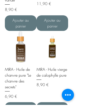
Prix
11,90 €
Prix
8,90 €
Ajouter au
Ajouter au
panier
panier
MIRA - Huile de
MIRA - Huile vierge
chanvre pure "Le
de calophylle pure
chanvre des
Prix
8,90 €
secrets"
Prix
6,90 €
Ajouter au
Ajouter au