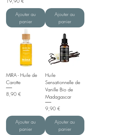
Prix
19,90 €
Ajouter au
Ajouter au
panier
panier
MIRA - Huile de
Huile
Carotte
Sensationnelle de
Vanille Bio de
Prix
8,90 €
Madagascar
Prix
9,90 €
Ajouter au
Ajouter au
panier
panier