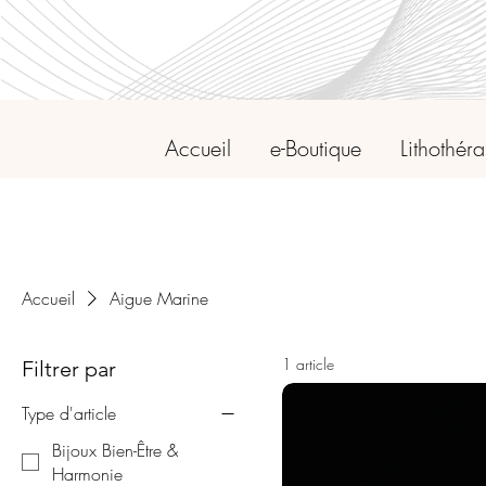
Accueil
e-Boutique
Lithothér
Accueil
Aigue Marine
1 article
Filtrer par
Type d'article
Bijoux Bien-Être &
Harmonie