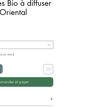
es Bio à diffuser
Oriental
x
(s) en stock
mander et payer