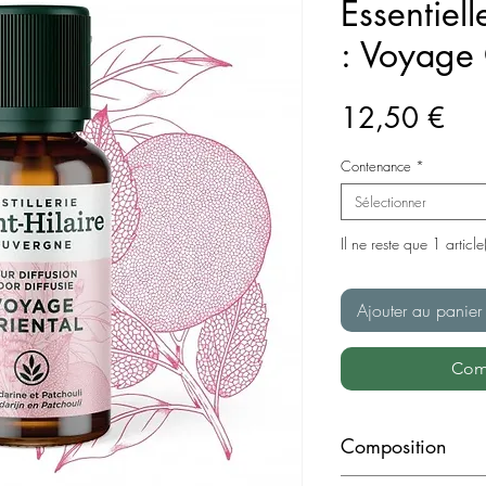
Essentiell
: Voyage 
Pri
12,50 €
Contenance
*
Sélectionner
Il ne reste que 1 article
Ajouter au panier
Com
Composition