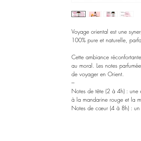
Voyage oriental est une synerg
100% pure et naturelle, parfa
Cette ambiance réconfortante
au moral. Les notes parfumé
de voyager en Orient.
---
Notes de tête (2 à 4h) : un
à la mandarine rouge et la m
Notes de cœur (4 à 8h) : un e
grâce à l'ylang-ylang et à la
Notes de fond (8 à 24h) : une
au cèdre de l'atlas et au pat