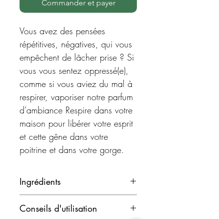
Commander et payer
Vous avez des pensées
répétitives, négatives, qui vous
empêchent de lâcher prise ? Si
vous vous sentez oppressé(e),
comme si vous aviez du mal à
respirer, vaporiser notre parfum
d’ambiance Respire dans votre
maison pour libérer votre esprit
et cette gêne dans votre
poitrine et dans votre gorge.
Grâce aux énergies vibratoires
Ingrédients
dégagées par les huiles
Parfum d’ambiance, naturel et
essentielles bio de menthe
Conseils d'utilisation
artisanal fabriqué à la main
poivrée, de romarin à camphre