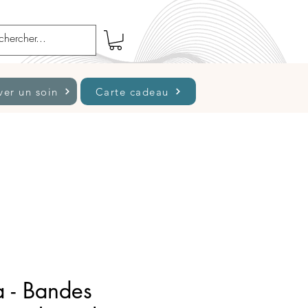
ver un soin
Carte cadeau
a - Bandes