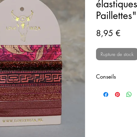
élastique
Paillettes"
Prix
8,95 €
Rupture de stock
Conseils
Si l'élastique se 
vous pouvez le rem
avec avec un fer à
les élastiques en 
abîmer l'impressi