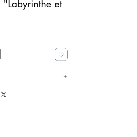
s "Labyrinthe et
froisse au bout d'un moment,
ettre à plat et le repasser
 lisser, ne le faites pas avec
feuille d'or pour ne pas
on.