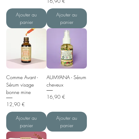
Prix
16,90 €
Ajouter au
Ajouter au
panier
panier
Comme Avant -
AUMYANA - Sérum
Sérum visage
cheveux
bonne mine
Prix
16,90 €
Prix
12,90 €
Ajouter au
Ajouter au
panier
panier