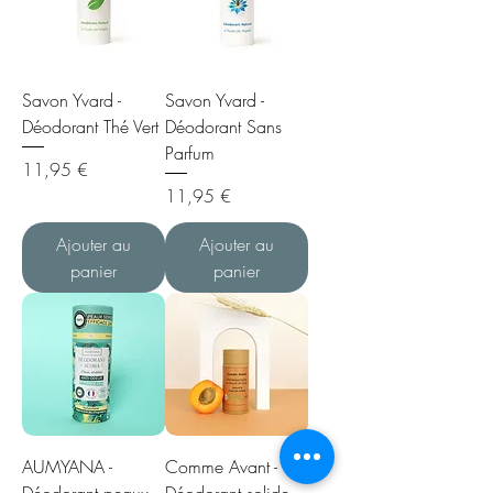
Savon Yvard -
Savon Yvard -
Déodorant Thé Vert
Déodorant Sans
Parfum
Prix
11,95 €
Prix
11,95 €
Ajouter au
Ajouter au
panier
panier
AUMYANA -
Comme Avant -
Déodorant peaux
Déodorant solide