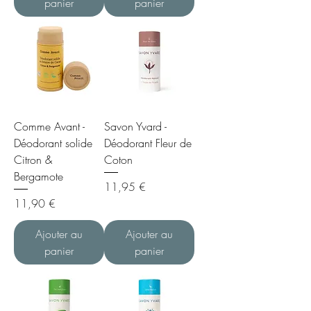
panier
panier
Comme Avant -
Savon Yvard -
Déodorant solide
Déodorant Fleur de
Citron &
Coton
Bergamote
Prix
11,95 €
Prix
11,90 €
Ajouter au
Ajouter au
panier
panier