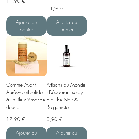
Prix
11,90 €
Prix
11,90 €
Ajouter au
Ajouter au
panier
panier
Comme Avant -
Artisans du Monde
Après-soleil solide
- Déodorant spray
à l’huile d’Amande
bio Thé Noir &
douce
Bergamote
Prix
Prix
17,90 €
8,90 €
Ajouter au
Ajouter au